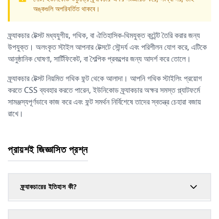
অঙ্কগুলি অপরিবর্তিত থাকবে।
ফ্র্যাকচার টেক্সট মধ্যযুগীয়, গথিক, বা ঐতিহাসিক-থিমযুক্ত কন্টেন্ট তৈরি করার জন্য
উপযুক্ত। অলংকৃত স্টাইল আপনার টেক্সটে সৌন্দর্য এবং পরিশীলন যোগ করে, এটিকে
আনুষ্ঠানিক ঘোষণা, সার্টিফিকেট, বা শৈল্পিক প্রকল্পের জন্য আদর্শ করে তোলে।
ফ্র্যাকচার টেক্সট নিয়মিত গথিক ফন্ট থেকে আলাদা। আপনি গথিক স্টাইলিং প্রয়োগ
করতে CSS ব্যবহার করতে পারেন, ইউনিকোড ফ্র্যাকচার অক্ষর সমস্ত প্ল্যাটফর্মে
সামঞ্জস্যপূর্ণভাবে কাজ করে এবং ফন্ট সমর্থন নির্বিশেষে তাদের স্বতন্ত্র চেহারা বজায়
রাখে।
প্রায়শই জিজ্ঞাসিত প্রশ্ন
ফ্র্যাকচারের ইতিহাস কী?