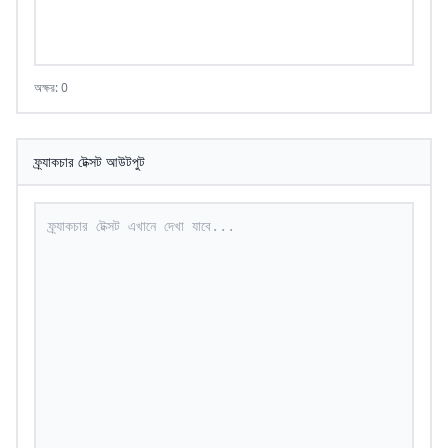
অক্ষর: 0
ফ্র্যাকচার টেক্সট আউটপুট