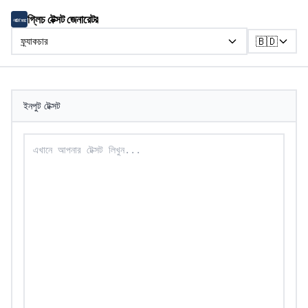
গ্লিচ টেক্সট জেনারেটর
🇧🇩
ফ্র্যাকচার
ইনপুট টেক্সট
ফ্র্যাকচার টেক্সটে রূপান্তর করতে আপনার টেক্সট লিখুন