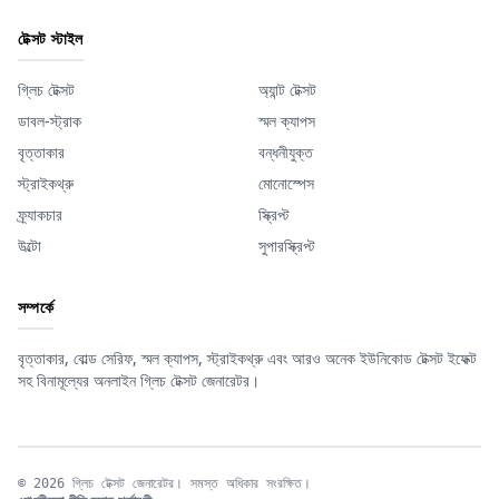
টেক্সট স্টাইল
গ্লিচ টেক্সট
অ্যান্ট টেক্সট
ডাবল-স্ট্রাক
স্মল ক্যাপস
বৃত্তাকার
বন্ধনীযুক্ত
স্ট্রাইকথ্রু
মোনোস্পেস
ফ্র্যাকচার
স্ক্রিপ্ট
উল্টো
সুপারস্ক্রিপ্ট
সম্পর্কে
বৃত্তাকার, বোল্ড সেরিফ, স্মল ক্যাপস, স্ট্রাইকথ্রু এবং আরও অনেক ইউনিকোড টেক্সট ইফেক্ট
সহ বিনামূল্যের অনলাইন গ্লিচ টেক্সট জেনারেটর।
© 2026 গ্লিচ টেক্সট জেনারেটর। সমস্ত অধিকার সংরক্ষিত।