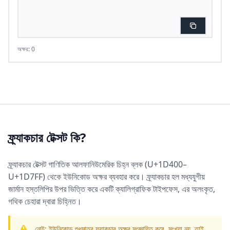
অক্ষর: 0
ফ্র্যাকচার টেক্সট কি?
ফ্র্যাকচার টেক্সট গাণিতিক আলফানিউমেরিক চিহ্ন ব্লক (U+1D400–
U+1D7FF) থেকে ইউনিকোড অক্ষর ব্যবহার করে। ফ্র্যাকচার হল মধ্যযুগীয়
জার্মান হস্তলিপির উপর ভিত্তি করে একটি ক্যালিগ্রাফিক টাইপফেস, এর অলংকৃত,
গথিক চেহারা দ্বারা চিহ্নিত।
নোট: ইউনিকোড শুধুমাত্র ফ্র্যাকচার অক্ষর সংজ্ঞায়িত করে, সংখ্যা নয়, তাই