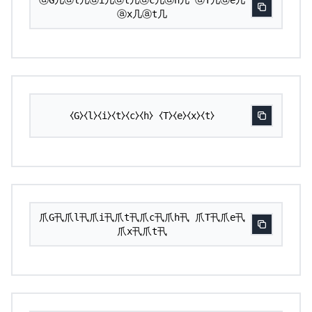
ⓐG几ⓐl几ⓐi几ⓐt几ⓐc几ⓐh几 ⓐT几ⓐe几
ⓐx几ⓐt几
⧼G⧽⧼l⧽⧼i⧽⧼t⧽⧼c⧽⧼h⧽ ⧼T⧽⧼e⧽⧼x⧽⧼t⧽
爪G卂爪l卂爪i卂爪t卂爪c卂爪h卂 爪T卂爪e卂
爪x卂爪t卂