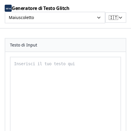
Generatore di Testo Glitch
🇮🇹
Maiuscoletto
Testo di Input
Inserisci il tuo testo per convertirlo in maiuscoletto