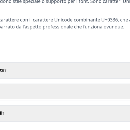
dono stile speciale o supporto per i font. Sono caratteri Un
carattere con il carattere Unicode combinante U+0336, che
 barrato dall'aspetto professionale che funziona ovunque.
ato?
il?