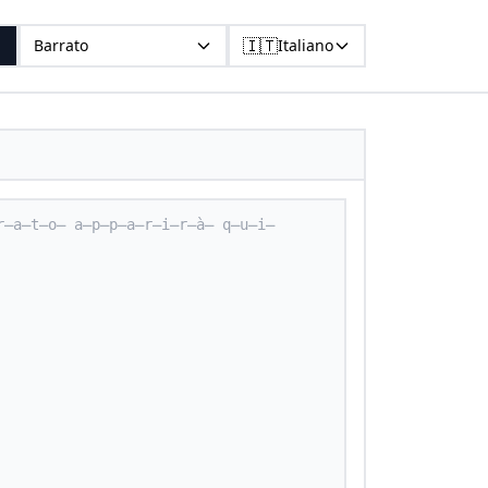
🇮🇹
Barrato
Italiano