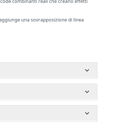
icode combinanti reali che creano effetti
 aggiunge una sovrapposizione di linea