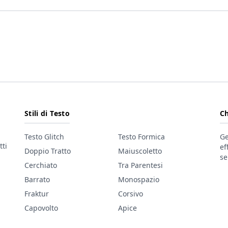
Stili di Testo
C
Testo Glitch
Testo Formica
Ge
tti
ef
Doppio Tratto
Maiuscoletto
se
Cerchiato
Tra Parentesi
Barrato
Monospazio
Fraktur
Corsivo
Capovolto
Apice