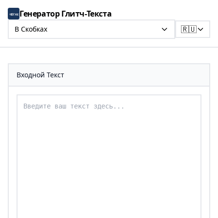
Генератор Глитч-Текста
🇷🇺
В Скобках
Входной Текст
Введите ваш текст для преобразования в текст в ск