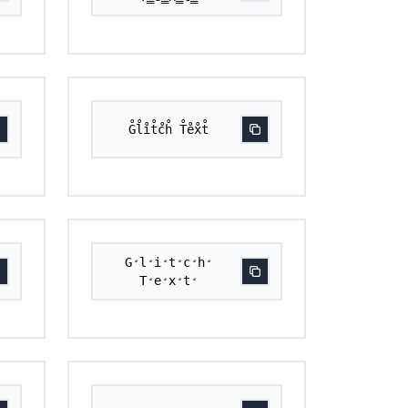
G̊l̊i̊t̊c̊h̊ T̊e̊x̊t̊
G̛l̛i̛t̛c̛h̛
T̛e̛x̛t̛