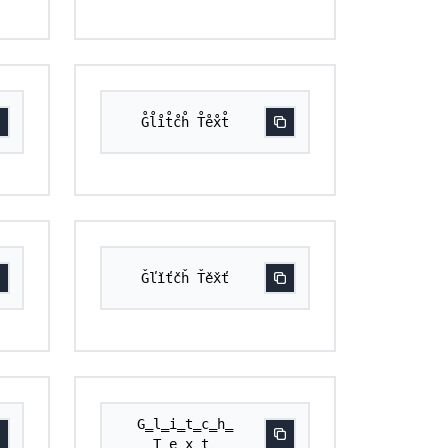
G̊l̊i̊t̊c̊h̊ T̊e̊x̊t̊
Ǧľǐťčȟ Ťěx̌ť
G̳l̳i̳t̳c̳h̳
T̳e̳x̳t̳