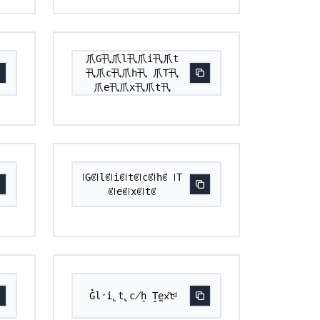
爪G卂爪l卂爪i卂爪t
卂爪c卂爪h卂 爪T卂
爪e卂爪x卂爪t卂
꒐Gꏳ꒐lꏳ꒐iꏳ꒐tꏳ꒐cꏳ꒐hꏳ ꒐T
ꏳ꒐eꏳ꒐xꏳ꒐tꏳ
G̽l̛i̢t̢c̸h̠ T̝e̼x͂tͩ