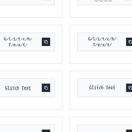
G̷l̷i̷t̷c̷h̷
G̸l̸i̸t̸c̸h̸
T̷e̷x̷t̷
T̸e̸x̸t̸
G̰l̰ḭt̰c̰h̰ T̰ḛx̰t̰
G̉l̉ỉt̉c̉h̉ T̉ẻx̉t̉