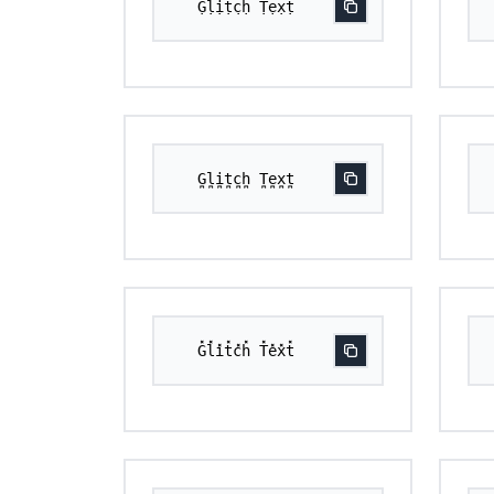
G̣ḷịṭc̣ḥ Ṭẹx̣ṭ
G̪l̪i̪t̪c̪h̪ T̪e̪x̪t̪
G̽l̽i̽t̽c̽h̽ T̽e̽x̽t̽