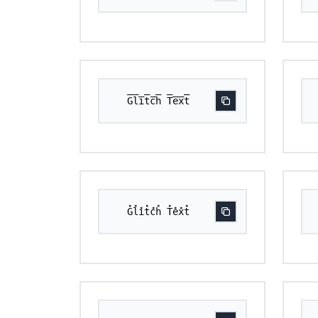
G̅l̅i̅t̅c̅h̅ T̅e̅x̅t̅
G̽l̽i̽t̽c̽h̽ T̽e̽x̽t̽