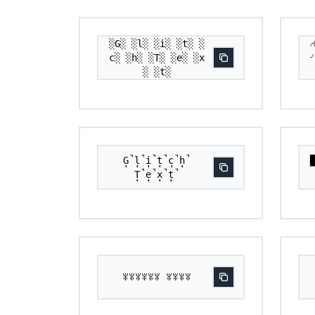
░G░ ░l░ ░i░ ░t░ ░
c░ ░h░ ░T░ ░e░ ░x
░ ░t░
G̘̚l̘̚i̘̚t̘̚c̘̚h̘̚
T̘̚e̘̚x̘̚t̘̚
ꐟꐟꐟꐟꐟꐟ ꐟꐟꐟꐟ