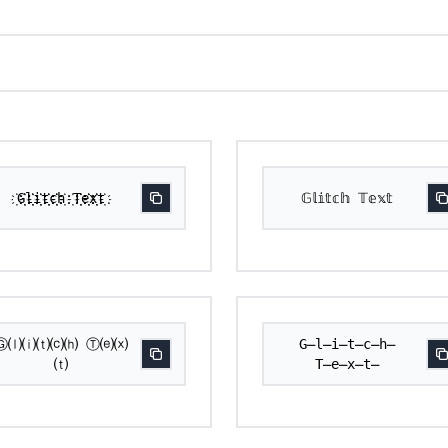
҉G҉҉l҉҉i҉҉t҉҉c҉҉h҉ ҉T҉҉e҉҉x҉҉t҉
𝔾𝕝𝕚𝕥𝕔𝕙 𝕋𝕖𝕩𝕥
Ⓖ⒧⒤⒯⒞⒣ Ⓣ⒠⒳
G̶l̶i̶t̶c̶h̶
⒯
T̶e̶x̶t̶