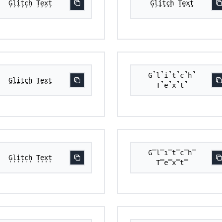
G̦l̦i̦țc̦h̦ Țe̦x̦ț
Ģļi̧ţçḩ Ţȩx̧ţ
G̚l̚i̚t̚c̚h̚
G̺l̺i̺t̺c̺h̺ T̺e̺x̺t̺
T̚e̚x̚t̚
G̿l̿i̿t̿c̿h̿
G̩l̩i̩t̩c̩h̩ T̩e̩x̩t̩
T̿e̿x̿t̿