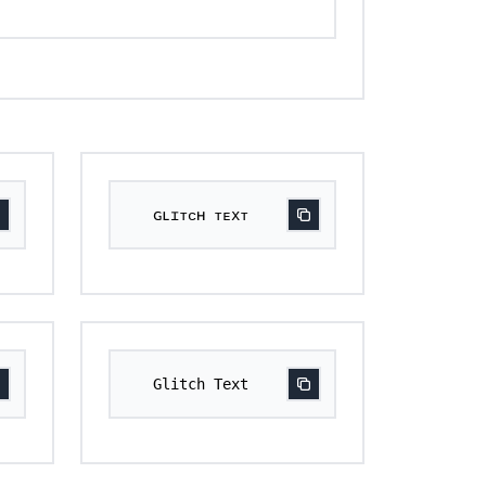
ɢʟɪᴛᴄʜ ᴛᴇxᴛ
𝙶𝚕𝚒𝚝𝚌𝚑 𝚃𝚎𝚡𝚝