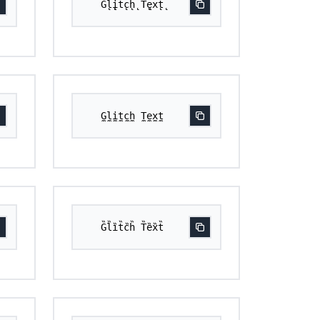
G̨l̨įt̨c̨h̨ T̨ęx̨t̨
G̼l̼i̼t̼c̼h̼ T̼e̼x̼t̼
G̏l̏ȉt̏c̏h̏ T̏ȅx̏t̏