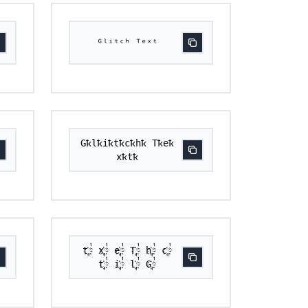
ᴳˡⁱᵗᶜʰ ᵀᵉˣᵗ
Gҟlҟiҟtҟcҟhҟ Tҟeҟ
xҟtҟ
t҉༙྇ x҉༙྇ e҉༙྇ T҉༙྇ h҉༙྇ c҉༙྇
t҉༙྇ i҉༙྇ l҉༙྇ G҉༙྇