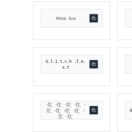
𝔊𝔩𝔦𝔱𝔠𝔥 𝔗𝔢𝔵𝔱
G.l.i.t.c.h .T.e.
x.t
⌌Ⓖ̙⌏ ⌌ⓛ̙⌏ ⌌ⓘ̙⌏ ⌌ⓣ̙⌏ ⌌
ⓒ̙⌏ ⌌ⓗ̙⌏ ⌌Ⓣ̙⌏ ⌌ⓔ̙⌏ ⌌
G
ⓧ̙⌏ ⌌ⓣ̙⌏