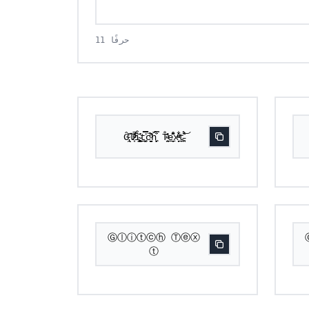
11 حرفًا
Ĝ̢̯̈ͨ̈͘͠ľ̷͠͏̸͙ͩ̚i̴͚͇̥͔̐̍̕t̫̿͏̩̠͖̿̕c̼̝̼̯̈́ͩ͛̑ȟ̗͖̿͗̈̈́ͅ T̴̼͔̯̐̓ͣ̕e̠̝͊̑̑͒̽͟x̩̦̩̽ͧͯ͋͟ţ̵̯͚́̊͊͝
Ⓖⓛⓘⓣⓒⓗ Ⓣⓔⓧ
ⓣ