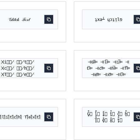
𝒢𝓁𝒾𝓉𝒸𝒽 𝒯ℯ𝓍𝓉
ʇxǝ┴ ɥɔʇᴉlפ
⃥⃒̸G⃥⃒̸ ⃥⃒̸l⃥⃒̸
⃥⃒̸i⃥⃒̸ ⃥⃒̸t⃥⃒̸
⫣G͞⊫ ⫣l͞⊫ ⫣i͞⊫ ⫣
⃥⃒̸c⃥⃒̸ ⃥⃒̸h⃥⃒̸
t͞⊫ ⫣c͞⊫ ⫣h͞⊫ ⫣T͞⊫
⃥⃒̸T⃥⃒̸ ⃥⃒̸e⃥⃒̸
⫣e͞⊫ ⫣x͞⊫ ⫣t͞⊫
⃥⃒̸x⃥⃒̸ ⃥⃒̸t⃥⃒̸
G̥̊⃝ l̥̊⃝ i̥̊⃝ t̥̊⃝ c̥̊⃝ h̥̊⃝
͛⦚l͛⦚i͛⦚t͛⦚c͛⦚h͛⦚ T͛⦚e͛⦚x͛⦚t͛⦚
T̥̊⃝ e̥̊⃝ x̥̊⃝ t̥̊⃝