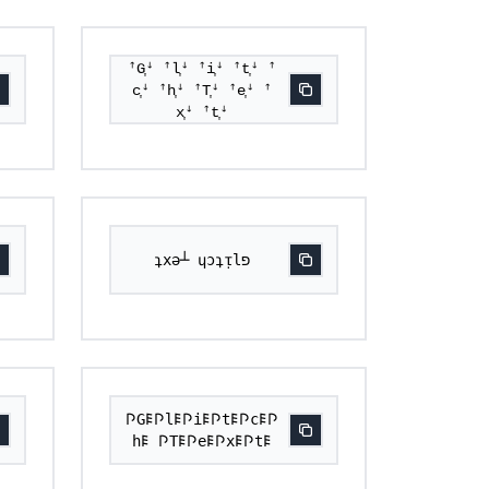
ꜛG͎ꜜ ꜛl͎ꜜ ꜛi͎ꜜ ꜛt͎ꜜ ꜛ
c͎ꜜ ꜛh͎ꜜ ꜛT͎ꜜ ꜛe͎ꜜ ꜛ
x͎ꜜ ꜛt͎ꜜ
ʇxǝ┴ ɥɔʇᴉlפ
𐌐G𐌄𐌐l𐌄𐌐i𐌄𐌐t𐌄𐌐c𐌄𐌐
h𐌄 𐌐T𐌄𐌐e𐌄𐌐x𐌄𐌐t𐌄