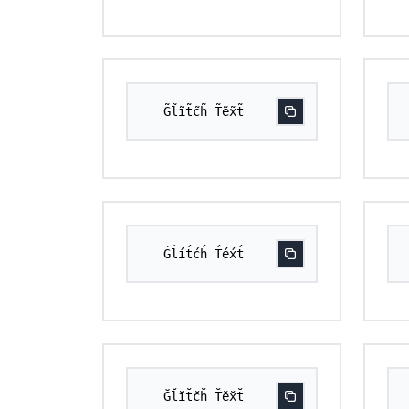
G̃l̃ĩt̃c̃h̃ T̃ẽx̃t̃
Ǵĺít́ćh́ T́éx́t́
Ğl̆ĭt̆c̆h̆ T̆ĕx̆t̆