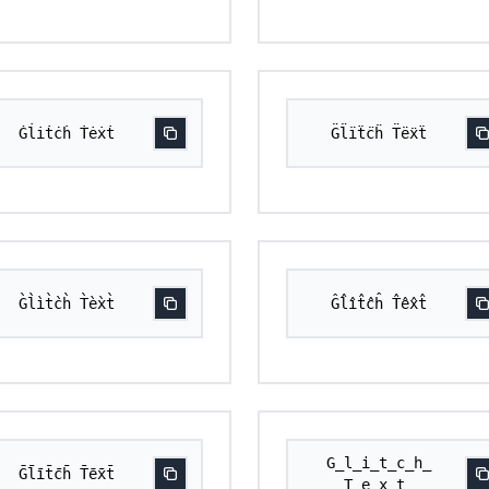
Ġl̇i̇ṫċḣ Ṫėẋṫ
G̈l̈ïẗc̈ḧ T̈ëẍẗ
G̀l̀ìt̀c̀h̀ T̀èx̀t̀
Ĝl̂ît̂ĉĥ T̂êx̂t̂
G̲l̲i̲t̲c̲h̲
Ḡl̄īt̄c̄h̄ T̄ēx̄t̄
T̲e̲x̲t̲