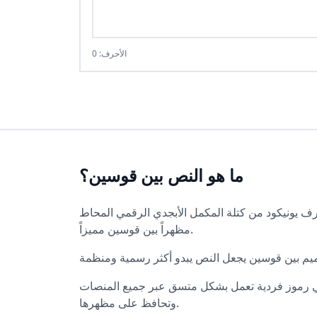
الأحرف: 0
ما هو النص بين قوسين؟
أبجدي الرقمي المحاط (U+1F100–U+1F1FF). هذه الأحرف تظهر كأحرف وأرقام محاطة بين قوسين، مما ينشئ
مظهراً بين قوسين مميزاً.
هي رموز فردية تعمل بشكل متسق عبر جميع المنصات
وتحافظ على مظهرها.