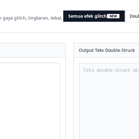
Semua efek glitch
Doub
NEW
aya glitch, lingkaran, tebal,
Output Teks Double-Struck
teks double-struck