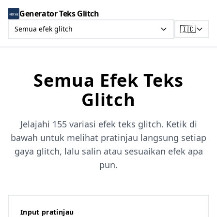
Generator Teks Glitch
🇮🇩
Semua efek glitch
Semua Efek Teks
Glitch
Jelajahi 155 variasi efek teks glitch. Ketik di
bawah untuk melihat pratinjau langsung setiap
gaya glitch, lalu salin atau sesuaikan efek apa
pun.
Input pratinjau