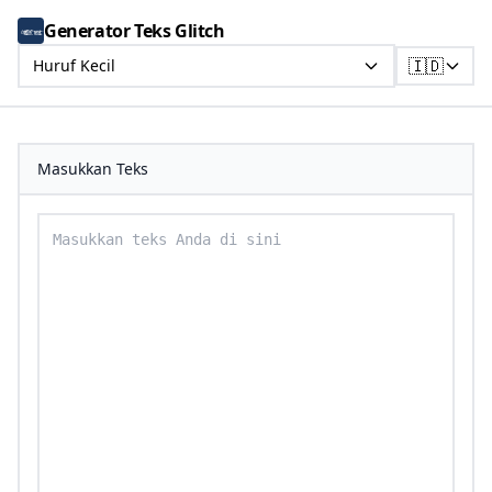
Generator Teks Glitch
🇮🇩
Huruf Kecil
Masukkan Teks
Masukkan teks Anda untuk dikonversi ke teks huruf ke