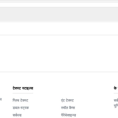
टेक्स्ट स्टाइल्स
के ब
शल
ग्लिच टेक्स्ट
एंट टेक्स्ट
सर्
यून
डबल-स्ट्रक
स्मॉल कैप्स
सर्कल्ड
पैरेंथेसाइज्ड