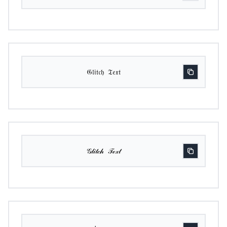
𝔊𝔩𝔦𝔱𝔠𝔥 𝔗𝔢𝔵𝔱
𝒢𝓁𝒾𝓉𝒸𝒽 𝒯ℯ𝓍𝓉