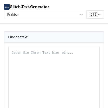
Glitch-Text-Generator
🇩🇪
Fraktur
Eingabetext
Geben Sie Ihren Text ein, um ihn in Fraktur-Text umzu