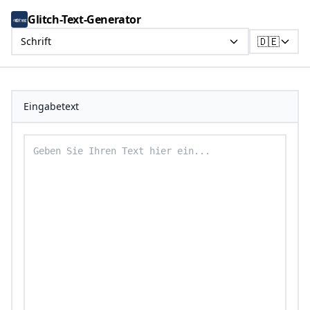
Glitch-Text-Generator
🇩🇪
Schrift
Eingabetext
Geben Sie Ihren Text ein, um ihn in Schrift-Text umzu