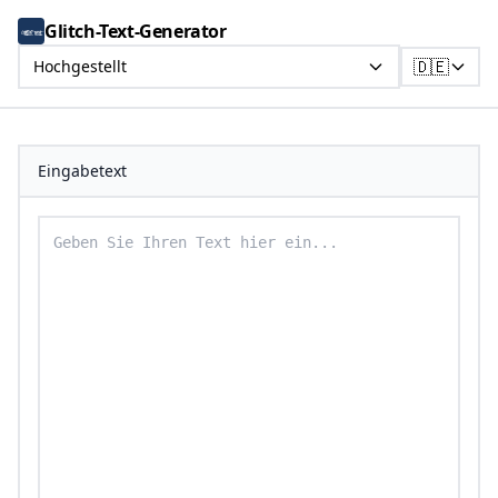
Glitch-Text-Generator
🇩🇪
Hochgestellt
Eingabetext
Geben Sie Ihren Text ein, um ihn in hochgestellten T