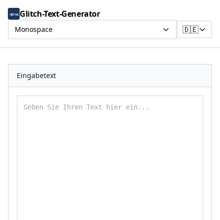
Glitch-Text-Generator
🇩🇪
Monospace
Eingabetext
Geben Sie Ihren Text ein, um ihn in Monospace-Text 