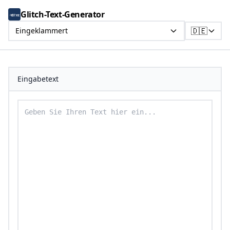
Glitch-Text-Generator
🇩🇪
Eingeklammert
Eingabetext
Geben Sie Ihren Text ein, um ihn in eingeklammerten